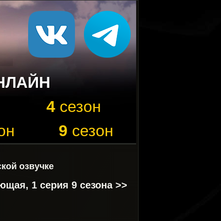
НЛАЙН
4
сезон
он
9
сезон
ской озвучке
щая, 1 серия 9 сезона >>