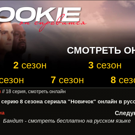
СМОТРЕТЬ О
2
сезон
3
сезон
сезон
7
сезон
8
сез
н
// 18 серия, смотреть онлайн
 серию 8 сезона сериала "Новичок" онлайн в рус
Следую
на
Бандит - смотреть бесплатно на русском языке