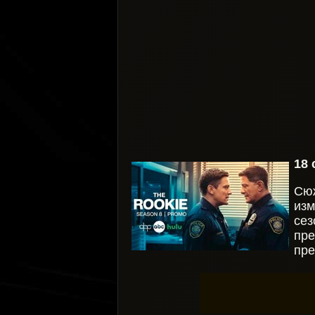
18 
Сю
изм
сез
пре
пре