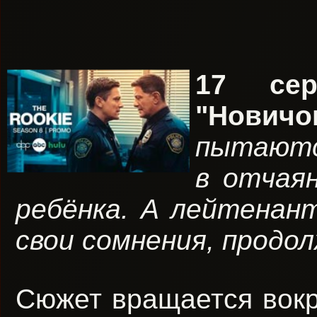
17 се
"Новичо
пытаютс
в отчая
ребёнка. А лейтенант
свои сомнения, продо
Сюжет вращается вокр