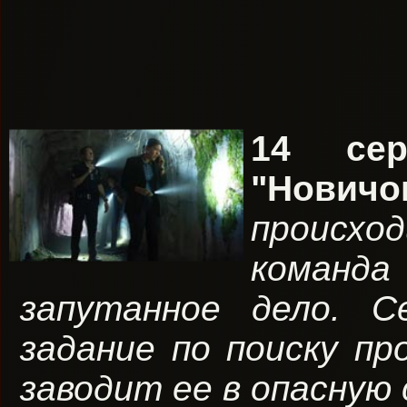
14 се
"Новичо
происхо
команд
запутанное дело. С
задание по поиску пр
заводит ее в опасную