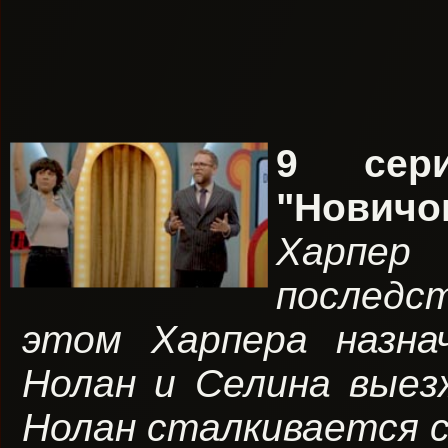
9 сер
"Новичо
Харпер
последс
этом Харпера назна
Нолан и Селина выез
Нолан сталкивается с